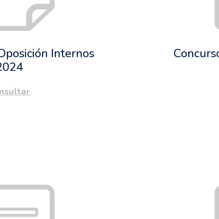
Oposición Internos
Concurso
202
4
nsultar